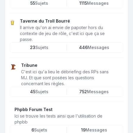
55
Sujets
1115
Messages
Taverne du Troll Bourré
Il arrive qu'on ai envie de papoter hors du
contexte de jeu de rôle, c'est ici que ça se
passe.
23
Sujets
446
Messages
Tribune
C'est ici qu'a lieu le débriefing des RPs sans
MJ. Et que sont posées les questions
concernant les règles.
45
Sujets
752
Messages
Phpbb Forum Test
Ici se trouve les tests ainsi que l'utilisation de
phpbb
6
Sujets
19
Messages