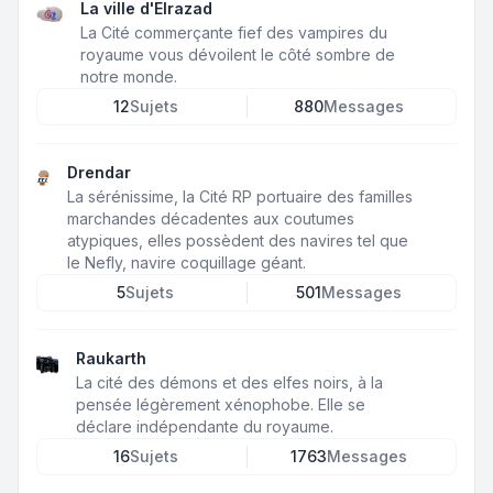
La ville d'Elrazad
La Cité commerçante fief des vampires du
royaume vous dévoilent le côté sombre de
notre monde.
12
Sujets
880
Messages
Drendar
La sérénissime, la Cité RP portuaire des familles
marchandes décadentes aux coutumes
atypiques, elles possèdent des navires tel que
le Nefly, navire coquillage géant.
5
Sujets
501
Messages
Raukarth
La cité des démons et des elfes noirs, à la
pensée légèrement xénophobe. Elle se
déclare indépendante du royaume.
16
Sujets
1763
Messages