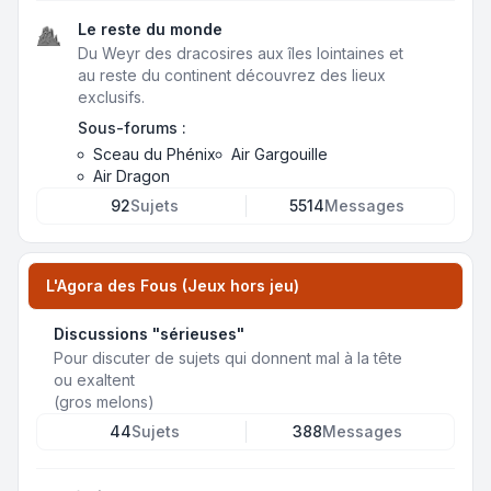
Le reste du monde
Du Weyr des dracosires aux îles lointaines et
au reste du continent découvrez des lieux
exclusifs.
Sous-forums :
Sceau du Phénix
Air Gargouille
Air Dragon
92
Sujets
5514
Messages
L'Agora des Fous (Jeux hors jeu)
Discussions "sérieuses"
Pour discuter de sujets qui donnent mal à la tête
ou exaltent
(gros melons)
44
Sujets
388
Messages