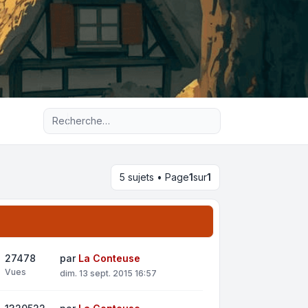
Recherche avancée
5 sujets • Page
1
sur
1
27478
par
La Conteuse
Vues
dim. 13 sept. 2015 16:57