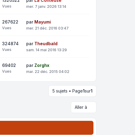
1320522
par
La Conteuse
Vues
mer. 7 janv. 2026 13:14
267622
par
Mayumi
Vues
mer. 21 déc. 2016 03:47
324874
par
Theudbald
Vues
sam. 14 mai 2016 13:29
69402
par
Zorghx
Vues
mar. 22 déc. 2015 04:02
5 sujets • Page
1
sur
1
Aller à