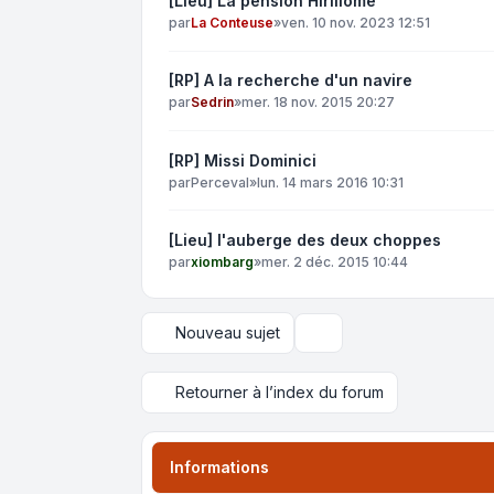
[Lieu] La pension Hirillomë
par
La Conteuse
»
ven. 10 nov. 2023 12:51
[RP] A la recherche d'un navire
par
Sedrin
»
mer. 18 nov. 2015 20:27
[RP] Missi Dominici
par
Perceval
»
lun. 14 mars 2016 10:31
[Lieu] l'auberge des deux choppes
par
xiombarg
»
mer. 2 déc. 2015 10:44
Nouveau sujet
Options d’affichage et de 
Retourner à l’index du forum
Informations