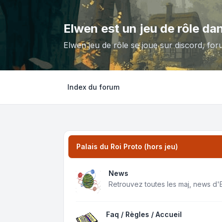
Elwen est un jeu de rôle da
Elwen jeu de rôle se joue sur discord, for
Index du forum
Palais du Roi Proto (hors jeu)
News
Retrouvez toutes les maj, news d'
Faq / Règles / Accueil