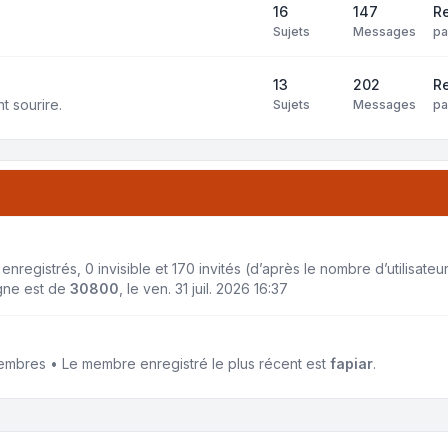
16
147
Re
Sujets
Messages
p
13
202
Re
t sourire.
Sujets
Messages
p
4 enregistrés, 0 invisible et 170 invités (d’après le nombre d’utilisate
igne est de
30800
, le ven. 31 juil. 2026 16:37
mbres • Le membre enregistré le plus récent est
fapiar
.