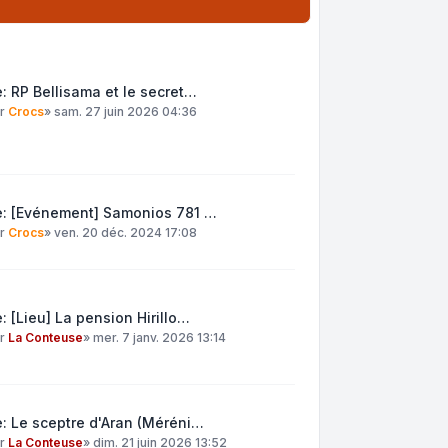
: RP Bellisama et le secret…
ar
Crocs
»
sam. 27 juin 2026 04:36
e: [Evénement] Samonios 781 …
ar
Crocs
»
ven. 20 déc. 2024 17:08
: [Lieu] La pension Hirillo…
ar
La Conteuse
»
mer. 7 janv. 2026 13:14
: Le sceptre d'Aran (Méréni…
ar
La Conteuse
»
dim. 21 juin 2026 13:52