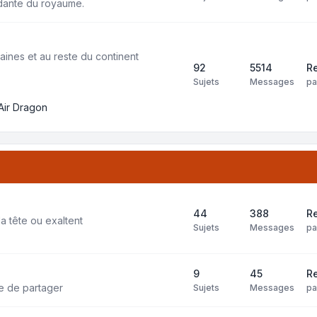
dante du royaume.
aines et au reste du continent
92
5514
Re
Sujets
Messages
p
Air Dragon
44
388
Re
la tête ou exaltent
Sujets
Messages
p
9
45
Re
ie de partager
Sujets
Messages
p