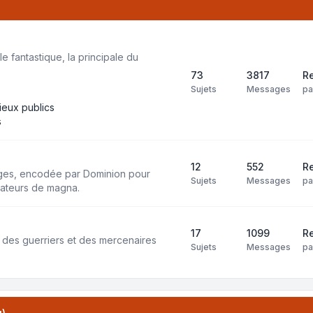
e fantastique, la principale du
73
3817
Re
Sujets
Messages
p
lieux publics
s
12
552
Re
ages, encodée par Dominion pour
Sujets
Messages
p
isateurs de magna.
17
1099
Re
 des guerriers et des mercenaires
Sujets
Messages
p
u)