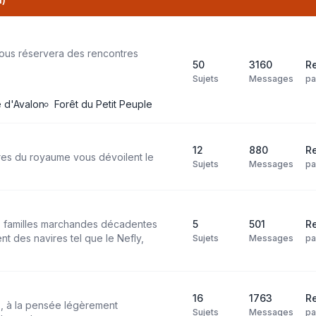
ous réservera des rencontres
50
3160
Re
Sujets
Messages
p
le d'Avalon
Forêt du Petit Peuple
12
880
R
res du royaume vous dévoilent le
Sujets
Messages
p
es familles marchandes décadentes
5
501
Re
t des navires tel que le Nefly,
Sujets
Messages
p
16
1763
Re
s, à la pensée légèrement
Sujets
Messages
p