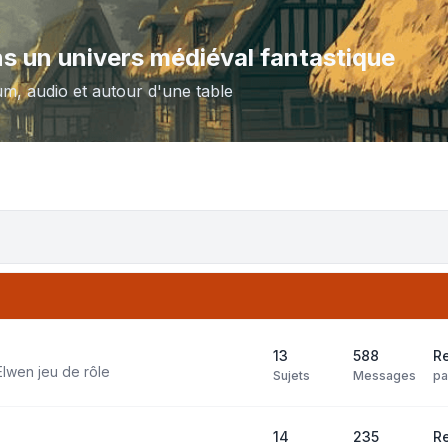
ns un univers médiéval fantastique
um, audio et autour d'une table
13
588
R
Elwen jeu de rôle
Sujets
Messages
p
14
235
Re