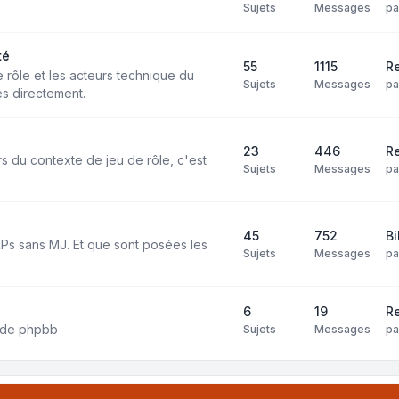
Sujets
Messages
p
té
55
1115
Re
e rôle et les acteurs technique du
Sujets
Messages
p
s directement.
23
446
R
rs du contexte de jeu de rôle, c'est
Sujets
Messages
p
45
752
Bi
 RPs sans MJ. Et que sont posées les
Sujets
Messages
p
6
19
Re
on de phpbb
Sujets
Messages
p